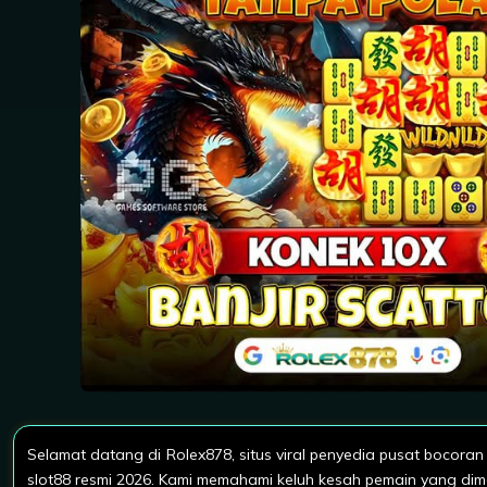
Selamat datang di Rolex878, situs viral penyedia pusat bocora
slot88 resmi 2026. Kami memahami keluh kesah pemain yang dim