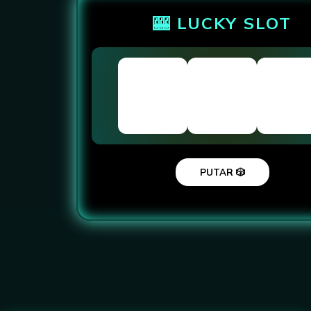
🎰 LUCKY SLOT
PUTAR 🎲