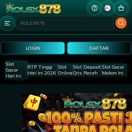
ROLEX878
Skip
to
Search
Browse
ontent
for
items
or
shops
LOGIN
DAFTAR
Slot
RTP Tinggi
Slot
Slot
Deposit
Slot Gacor
Gacor
Hari Ini 2026
Online
Qris
Receh
Malam Ini
Hari Ini