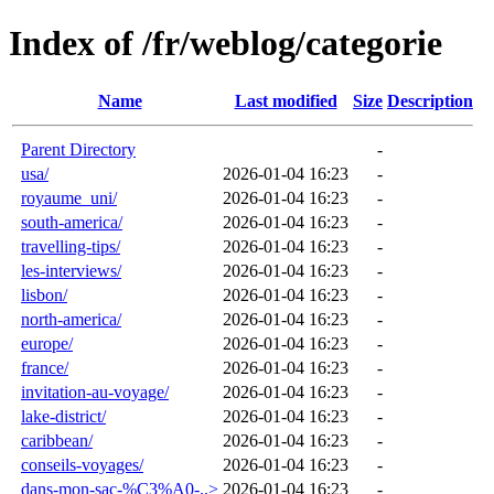
Index of /fr/weblog/categorie
Name
Last modified
Size
Description
Parent Directory
-
usa/
2026-01-04 16:23
-
royaume_uni/
2026-01-04 16:23
-
south-america/
2026-01-04 16:23
-
travelling-tips/
2026-01-04 16:23
-
les-interviews/
2026-01-04 16:23
-
lisbon/
2026-01-04 16:23
-
north-america/
2026-01-04 16:23
-
europe/
2026-01-04 16:23
-
france/
2026-01-04 16:23
-
invitation-au-voyage/
2026-01-04 16:23
-
lake-district/
2026-01-04 16:23
-
caribbean/
2026-01-04 16:23
-
conseils-voyages/
2026-01-04 16:23
-
dans-mon-sac-%C3%A0-..>
2026-01-04 16:23
-